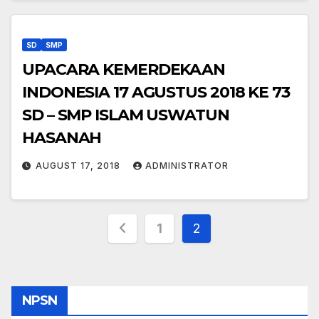
SD
SMP
UPACARA KEMERDEKAAN
INDONESIA 17 AGUSTUS 2018 KE 73
SD – SMP ISLAM USWATUN
HASANAH
AUGUST 17, 2018
ADMINISTRATOR
Posts
1
2
pagination
NPSN